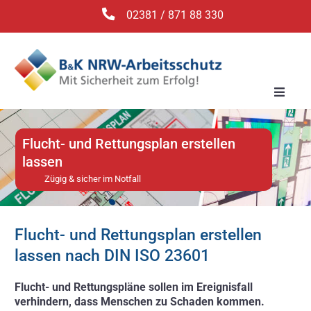
Zum
02381 / 871 88 330
Inhalt
springen
Toggle
Naviga
Arbeitssicherheit
Flucht- und Rettungsplan erstellen
DGUV V3 Prüfung
lassen
Zügig & sicher im Notfall
Brandschutz
Betriebsmittelsicherheit
Flucht- und Rettungsplan erstellen
Seminare
lassen nach DIN ISO 23601
Gesetze
Flucht- und Rettungspläne sollen im Ereignisfall
verhindern, dass Menschen zu Schaden kommen.