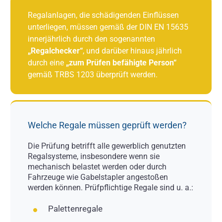
Regalanlagen, die schädigenden Einflüssen
unterliegen, müssen gemäß der DIN EN 15635
innerjährlich durch den sogenannten
„Regalchecker“
, und darüber hinaus jährlich
durch eine
„zum Prüfen befähigte Person“
gemäß TRBS 1203 überprüft werden.
Welche Regale müssen geprüft werden?
Die Prüfung betrifft alle gewerblich genutzten
Regalsysteme, insbesondere wenn sie
mechanisch belastet werden oder durch
Fahrzeuge wie Gabelstapler angestoßen
werden können. Prüfpflichtige Regale sind u. a.:
Palettenregale