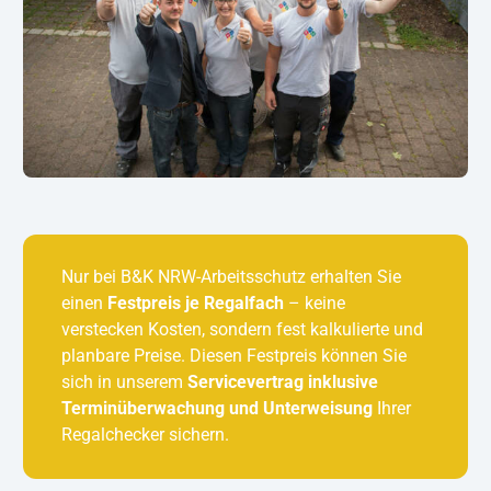
Nur bei B&K NRW-Arbeitsschutz erhalten Sie
einen
Festpreis je Regalfach
– keine
verstecken Kosten, sondern fest kalkulierte und
planbare Preise. Diesen Festpreis können Sie
sich in unserem
Servicevertrag inklusive
Terminüberwachung und Unterweisung
Ihrer
Regalchecker sichern.