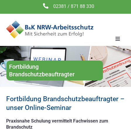
Zum
02381 / 871 88 330
Inhalt
springen
Toggle
Naviga
Arbeitssicherheit
DGUV V3 Prüfung
Fortbildung
Brandschutzbeauftragter
Brandschutz
Betriebsmittelsicherheit
Fortbildung Brandschutzbeauftragter –
Seminare
unser Online-Seminar
Gesetze
Praxisnahe Schulung vermittelt Fachwissen zum
Brandschutz