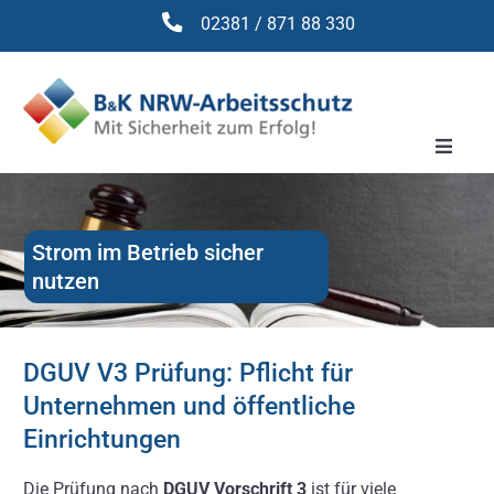
Zum
02381 / 871 88 330
Inhalt
springen
Toggle
Naviga
Arbeitssicherheit
DGUV V3 Prüfung
Strom im Betrieb sicher
nutzen
Brandschutz
Betriebsmittelsicherheit
DGUV V3 Prüfung: Pflicht für
Seminare
Unternehmen und öffentliche
Einrichtungen
Gesetze
Die Prüfung nach
DGUV Vorschrift 3
ist für viele