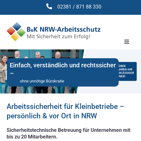
Zum
02381 / 871 88 330
Inhalt
springen
Toggle
Naviga
Arbeitssicherheit
Einfach, verständlich und rechtssicher
DGUV V3 Prüfung
–
ohne unnötige Bürokratie
Brandschutz
Betriebsmittelsicherheit
Arbeitssicherheit für Kleinbetriebe –
Seminare
persönlich & vor Ort in NRW
Gesetze
Sicherheitstechnische Betreuung für Unternehmen mit
bis zu 20 Mitarbeitern.